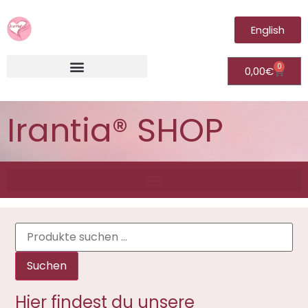
English
0
0,00
€
Irantia®Fernheilungsvideos (Module)
Irantia® SHOP
Suchen
Hier findest du unsere