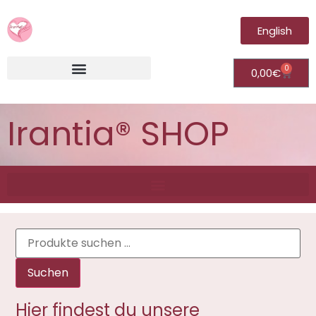
English
0
0,00
€
Irantia®Fernheilungsvideos (Module)
Irantia® SHOP
Suchen
Hier findest du unsere