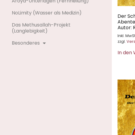
Aroya-Unterlagen (Fernheilung)
NoLimity (Wasser als Medizin)
Der Sch
Abente
Das Methusallah-Projekt
Autor:
(Langlebigkeit)
Inkl. MwSt
zzgl.
Ver
Besonderes
In den