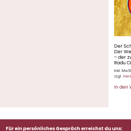
Der Sch
Der We
– der z
Radu C
Inkl. MwSt
zzgl.
Ver
In den
Für ein persönliches Gespräch erreichst du uns: