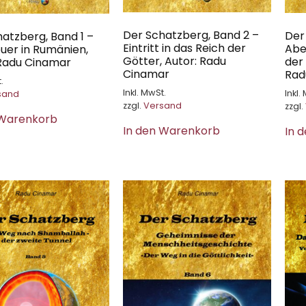
Der Schatzberg, Band 2 –
Der
atzberg, Band 1 –
Eintritt in das Reich der
Abe
uer in Rumänien,
Götter, Autor: Radu
der 
 Radu Cinamar
Cinamar
Rad
.
Inkl. MwSt.
Inkl.
sand
zzgl.
Versand
zzgl.
 Warenkorb
In den Warenkorb
In 