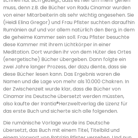
schnell hat sich gezeigt, dass es hier um mehr gehen
muss, denn z.B. die Bücher von Radu Cinamar wurden
von einer Mitarbeiterin als sehr wichtig ange­sehen. Sie
(Heidi Elina Gregor) und Frau Pfister suchten daraufhin
Rumänien auf und vor allem natürlich den Berg, in dem
die geheime Kammer sein soll. Frau Pfister besuchte
diese Kam­mer mit ihrem Lichtkörper in einer
Meditation. Dort wurden ihr von dem Hüter des Ortes
(energetische) Bücher übergeben. Dann folgte ein
zwei Jahre langer Prozess, der dazu diente, dass sie
diese Bücher lesen kann. Das Ergebnis waren die
Namen und die Lage von mehr als 10.000 Chakren. In
der Zwischenzeit wurde klar, dass die Bücher von
Cinamar ins Deutsche übersetzt werden müssten,
also kaufte der Irantia®Herzweltverlag die Lizenz für
das erste Buch und sicherte sich alle folgenden.
Die rumänische Vorlage wurde ins Deutsche
übersetzt, das Buch mit einem Titel, Titelbild und
einem Vorwort von Patrizia Pfister versehen. Und nun