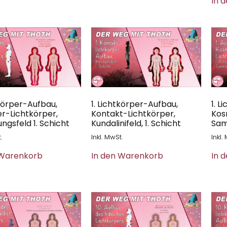
In 
tkörper-Aufbau,
1. Lichtkörper-Aufbau,
1. 
er-Lichtkörper,
Kontakt-Lichtkörper,
Kos
ngsfeld 1. Schicht
Kundalinifeld, 1. Schicht
Sam
.
Inkl. MwSt.
Inkl.
 Warenkorb
In den Warenkorb
In 