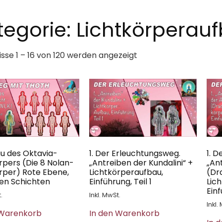
tegorie: Lichtkörperauf
sse 1 – 16 von 120 werden angezeigt
au des Oktavia-
1. Der Erleuchtungsweg.
1. 
rpers (Die 8 Nolan-
„Antreiben der Kundalini“ +
„An
rper) Rote Ebene,
Lichtkörperaufbau,
(Dr
ten Schichten
Einführung, Teil 1
Lic
Einf
.
Inkl. MwSt.
Inkl.
 Warenkorb
In den Warenkorb