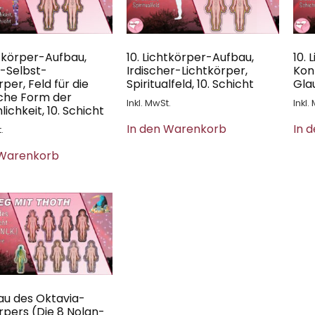
htkörper-Aufbau,
10. Lichtkörper-Aufbau,
10.
-Selbst-
Irdischer-Lichtkörper,
Kon
rper, Feld für die
Spiritualfeld, 10. Schicht
Glau
che Form der
Inkl. MwSt.
Inkl.
ichkeit, 10. Schicht
In den Warenkorb
In 
.
 Warenkorb
bau des Oktavia-
rpers (Die 8 Nolan-