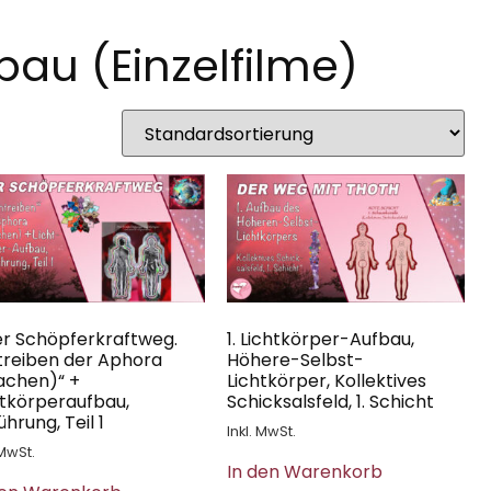
bau (Einzelfilme)
Der Schöpferkraftweg.
1. Lichtkörper-Aufbau,
treiben der Aphora
Höhere-Selbst-
achen)“ +
Lichtkörper, Kollektives
htkörperaufbau,
Schicksalsfeld, 1. Schicht
ührung, Teil 1
Inkl. MwSt.
 MwSt.
In den Warenkorb