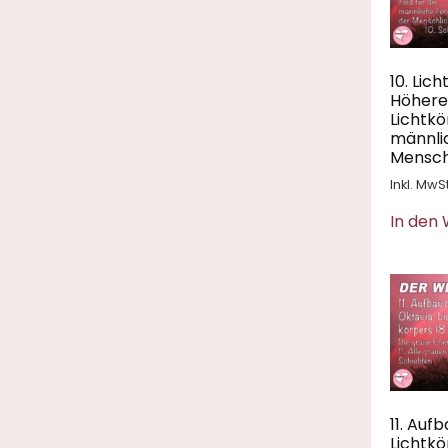
10. Lic
Höhere
Lichtkö
männli
Menschl
Inkl. MwSt
In den
11. Auf
Lichtkö