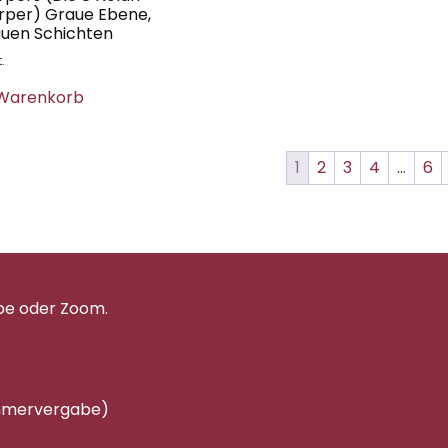
örper) Graue Ebene,
auen Schichten
.
 Warenkorb
1
2
3
4
…
6
pe oder Zoom.
immervergabe)