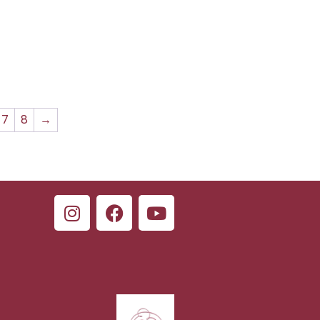
7
8
→