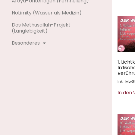
Aroya-Unterlagen (Fernheilung)
NoLimity (Wasser als Medizin)
Das Methusallah-Projekt
(Langlebigkeit)
Besonderes
1. Lich
Irdisch
Berühru
Inkl. MwSt
In den