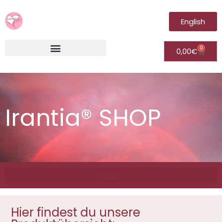
English
0
0,00
€
Irantia®Fernheilungsvideos (Module)
Irantia® SHOP
Hier findest du unsere