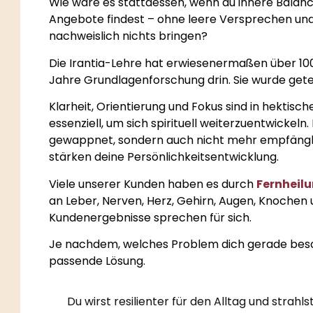
Wie wäre es stattdessen, wenn du innere Balance
Angebote findest – ohne leere Versprechen und
nachweislich nichts bringen?
Die Irantia-Lehre hat erwiesenermaßen über 10
Jahre Grundlagenforschung drin. Sie wurde gete
Klarheit, Orientierung und Fokus sind in hektisc
essenziell, um sich spirituell weiterzuentwickeln
gewappnet, sondern auch nicht mehr empfänglic
stärken deine Persönlichkeitsentwicklung.
Viele unserer Kunden haben es durch
Fernheil
an Leber, Nerven, Herz, Gehirn, Augen, Knochen
Kundenergebnisse sprechen für sich.
Je nachdem, welches Problem dich gerade besch
passende Lösung.
Du wirst resilienter für den Alltag und strahls