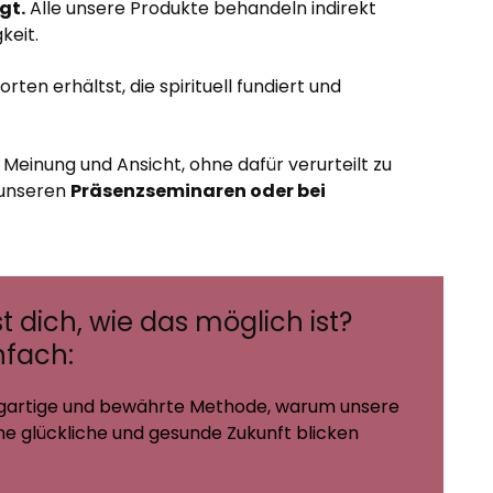
gt.
Alle unsere Produkte behandeln indirekt
keit.
rten erhältst, die spirituell fundiert und
e Meinung und Ansicht, ohne dafür verurteilt zu
 unseren
Präsenzseminaren oder bei
t dich, wie das möglich ist?
nfach:
igartige und bewährte Methode, warum unsere
ne glückliche und gesunde Zukunft blicken