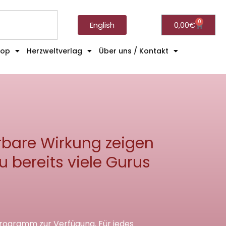
0
English
0,00
€
hop
Herzweltverlag
Über uns / Kontakt
pürbare Wirkung zeigen
 bereits viele Gurus
Programm zur Verfügung. Für jedes