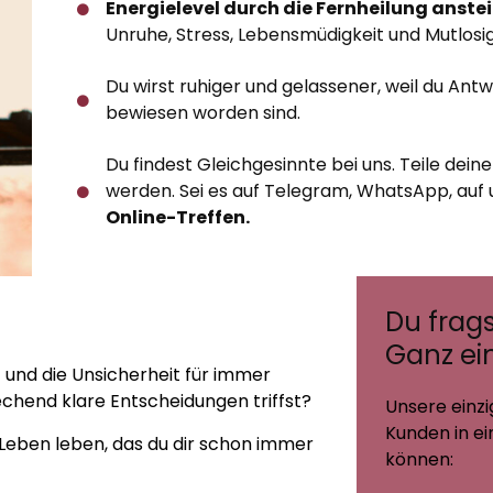
Energielevel durch die Fernheilung anstei
Unruhe, Stress, Lebensmüdigkeit und Mutlosig
Du wirst ruhiger und gelassener, weil du Antwo
bewiesen worden sind.
Du findest Gleichgesinnte bei uns. Teile dein
werden. Sei es auf Telegram, WhatsApp, auf
Online-Treffen.
Du frags
Ganz ei
t
und die Unsicherheit für immer
echend klare Entscheidungen triffst?
Unsere einz
Kunden in ei
 Leben leben, das du dir schon immer
können: