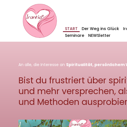
START
Der Weg ins Glück
I
Seminare
NEWSletter
An alle, die Interesse an
Spiritualität, persönliche
Bist du frustriert über sp
und mehr versprechen, als
und Methoden ausprobier