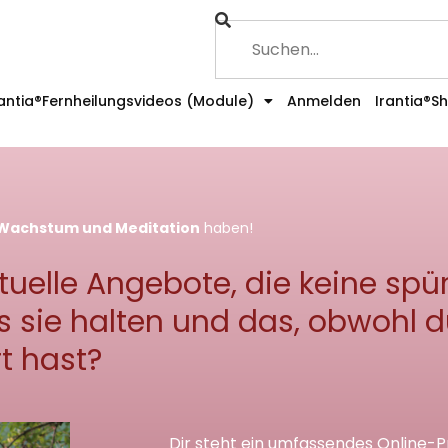
rantia®Fernheilungsvideos (Module)
Anmelden
Irantia®S
m Wachstum und Meditation
haben!
irituelle Angebote, die keine s
 sie halten und das, obwohl du
t hast?
Dir steht ein umfassendes Online-