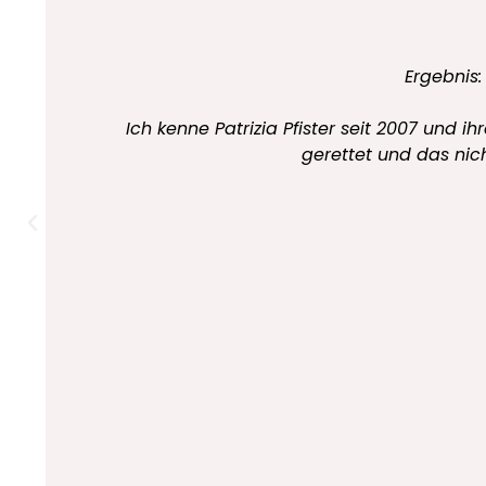
Ergebnis: Wünsche und Träume gehen in Erf
2012 reiste ich das erste Mal mit Patrizia 
Lichtkörper Ausbildung gingen nach und na
einem schönen Haus mit Garten und im Ten
erfüllt und glücklich macht. Das Allerbe
auch auflösen und erlösen kann. Dadurch ist 