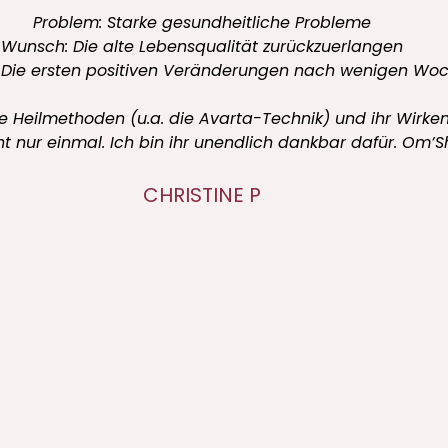
Problem: Trauma aus der Vergangenheit
Wunsch: Bessere Lebensqualität
üllung, plus der Traumpartner an der Seite. Martha ist 
Themen aufzulösen.
nach Mexiko und erlöste jeden Tag ein Trauma. Das war ei
ch alle meine Wünsche und Träume in Erfüllung. Ich le
nissport werde ich immer noch erfolgreicher. Außerdem
ste ist jedoch, dass ich meine eigenen Themen immer bes
mein Leben viel leichter, friedlicher und glücklicher gew
Liebe
MARTHA