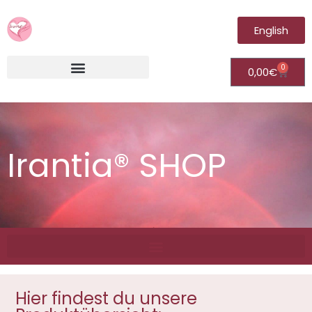
English
0
0,00
€
Irantia®Fernheilungsvideos (Module)
Irantia® SHOP
Hier findest du unsere