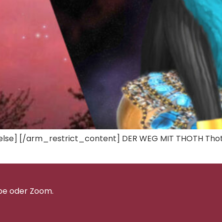
lse] [/arm_restrict_content] DER WEG MIT THOTH Thoth s
pe oder Zoom.