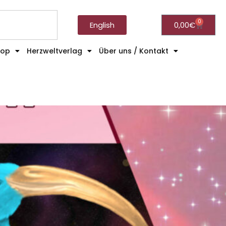
0
English
0,00
€
hop
Herzweltverlag
Über uns / Kontakt