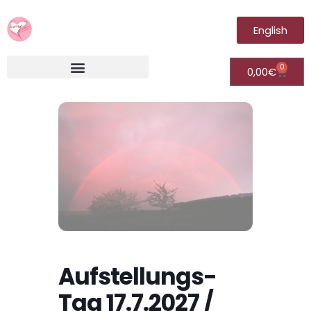
English
0
0,00
€
Irantia®Fernheilungsvideos (Module)
Aufstellungs-
Tag 17.7.2027 /