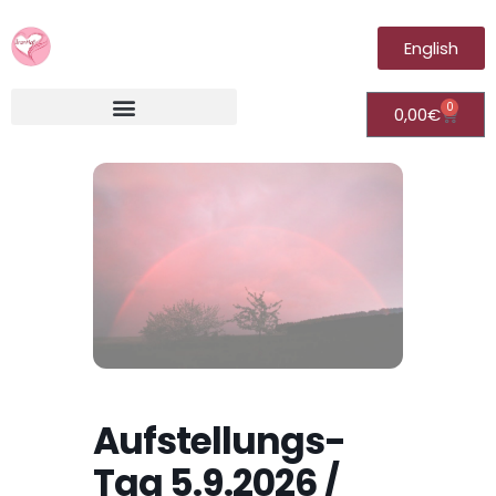
English
0
0,00
€
Irantia®Fernheilungsvideos (Module)
Aufstellungs-
Tag 5.9.2026 /