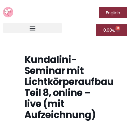
English
0
0,00
€
Irantia®Fernheilungsvideos (Module)
Kundalini-
Seminar mit
Lichtkörperaufbau
Teil 8, online –
live (mit
Aufzeichnung)