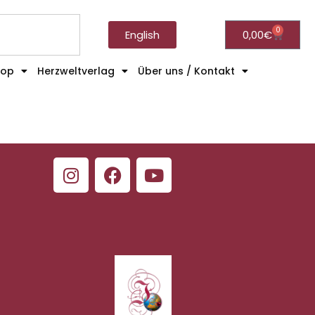
0
English
0,00
€
hop
Herzweltverlag
Über uns / Kontakt