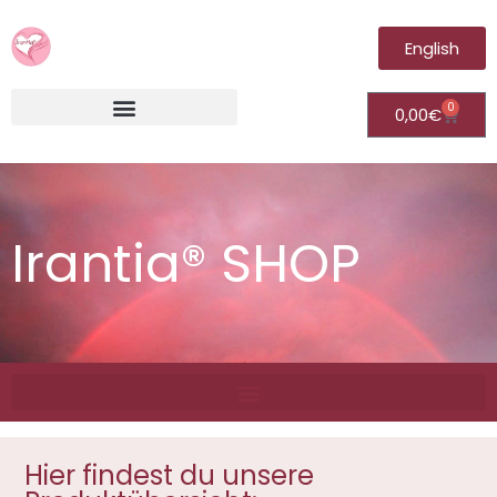
English
0
0,00
€
Irantia®Fernheilungsvideos (Module)
Irantia® SHOP
Hier findest du unsere