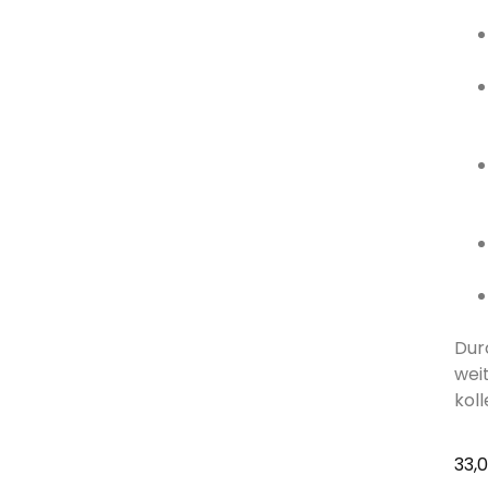
Dur
wei
kol
33,