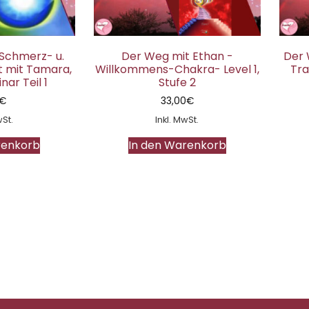
 Schmerz- u.
Der Weg mit Ethan -
Der 
t mit Tamara,
Willkommens-Chakra- Level 1,
Tra
ar Teil 1
Stufe 2
€
33,00
€
wSt.
Inkl. MwSt.
renkorb
In den Warenkorb