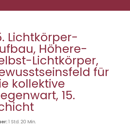
5. Lichtkörper-
ufbau, Höhere-
elbst-Lichtkörper,
ewusstseinsfeld für
ie kollektive
egenwart, 15.
chicht
er:
1 Std. 20 Min.