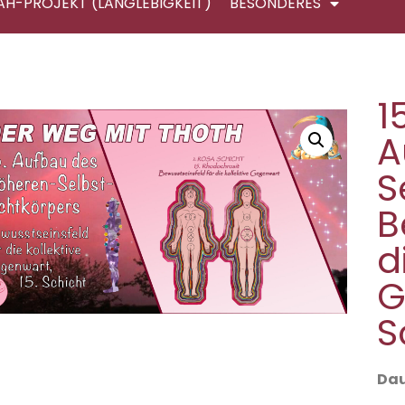
AH-PROJEKT (LANGLEBIGKEIT)
BESONDERES
1
A
S
B
d
G
S
Dau