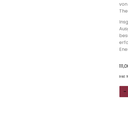
von
The
Ins
Aus
bes
erf
Ene
111,
Inkl.
-