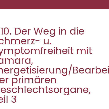
.10. Der Weg in die
chmerz- u.
ymptomfreiheit mit
amara,
nergetisierung/Bearbe
er primären
eschlechtsorgane,
eil 3