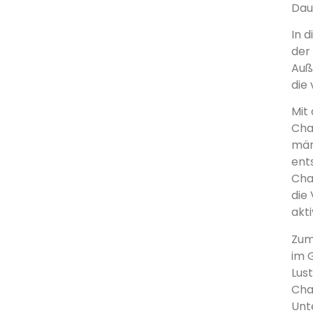
Daue
In 
der
Auß
die
Mit
Cha
män
ent
Cha
die
akti
Zum
im 
Lus
Cha
Unt