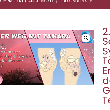
AH-PROJEKT (LANGLEBIGKEIT)
BESONDERES
2
S
S
T
E
d
G
T