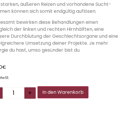
 starken, äußeren Reizen und vorhandene Sucht-
men können sich somit endgültig auflösen.
gesamt bewirken diese Behandlungen einen
gleich der linken und rechten Hirnhälften, eine
sere Durchblutung der Geschlechtsorgane und eine
olgreichere Umsetzung deiner Projekte. Je mehr
rgie du hast, umso gesünder bist du.
00
€
 MwSt.
Alternative:
+
In den Warenkorb