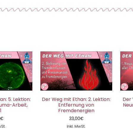
n: 5. Lektion:
Der Weg mit Ethan: 2. Lektion:
Der 
uma-Arbeit,
Entfernung von
Neu
1
Fremdenergien
0
€
33,00
€
wSt.
Inkl. MwSt.