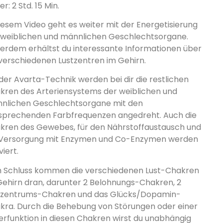
r: 2 Std. 15 Min.
diesem Video geht es weiter mit der Energetisierung
 weiblichen und männlichen Geschlechtsorgane.
erdem erhältst du interessante Informationen über
 verschiedenen Lustzentren im Gehirn.
 der Avarta-Technik werden bei dir die restlichen
kren des Arteriensystems der weiblichen und
nlichen Geschlechtsorgane mit den
sprechenden Farbfrequenzen angedreht. Auch die
kren des Gewebes, für den Nährstoffaustausch und
 Versorgung mit Enzymen und Co-Enzymen werden
viert.
 Schluss kommen die verschiedenen Lust-Chakren
Gehirn dran, darunter 2 Belohnungs-Chakren, 2
tzentrums-Chakren und das Glücks/Dopamin-
kra. Durch die Behebung von Störungen oder einer
erfunktion in diesen Chakren wirst du unabhängig