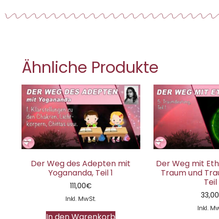
Ähnliche Produkte
Der Weg des Adepten mit
Der Weg mit Etha
Yogananda, Teil 1
Traum und Tra
Teil 
111,00
€
33,0
Inkl. MwSt.
Inkl. M
In den Warenkorb