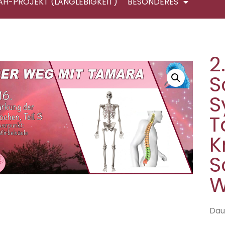
AH-PROJEKT (LANGLEBIGKEIT)
BESONDERES
2
S
S
T
K
S
W
Daue