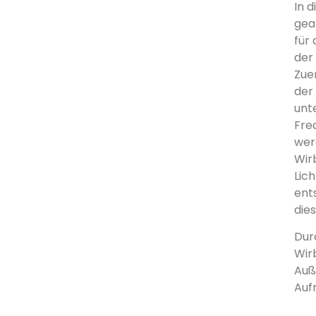
In 
gea
für
der
Zue
der
unt
Fre
wer
Wir
Lic
ent
dies
Durc
Wir
Auß
Auf