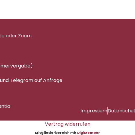
pe oder Zoom.
immervergabe)
 und Telegram auf Anfrage
antia
Impressum
Datenschu
Vertrag widerrufen
Mitgliederbereich mit
DigiMember