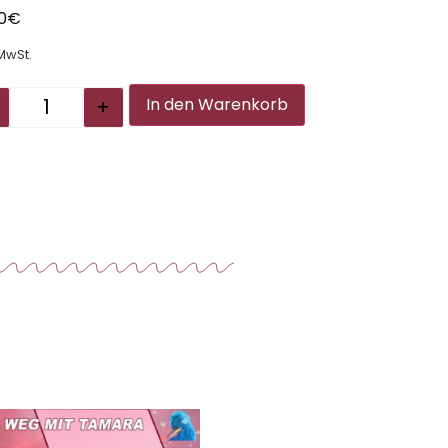
00
€
 MwSt.
Alternative:
+
In den Warenkorb