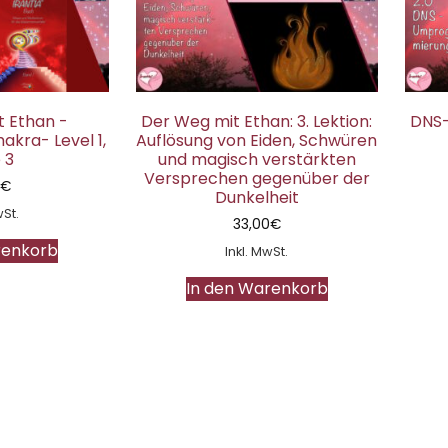
 Ethan -
Der Weg mit Ethan: 3. Lektion:
DNS
kra- Level 1,
Auflösung von Eiden, Schwüren
 3
und magisch verstärkten
Versprechen gegenüber der
0
€
Dunkelheit
wSt.
33,00
€
renkorb
Inkl. MwSt.
In den Warenkorb