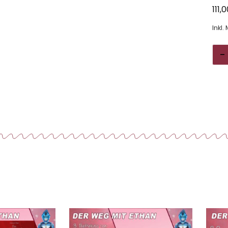
111,
Inkl.
-