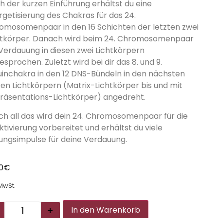
h der kurzen Einführung erhältst du eine
rgetisierung des Chakras für das 24.
omosomenpaar in den 16 Schichten der letzten zwei
htkörper. Danach wird beim 24. Chromosomenpaar
 Verdauung in diesen zwei Lichtkörpern
sprochen. Zuletzt wird bei dir das 8. und 9.
tuinchakra in den 12 DNS-Bündeln in den nächsten
ben Lichtkörpern (Matrix-Lichtkörper bis und mit
räsentations-Lichtkörper) angedreht.
ch all das wird dein 24. Chromosomenpaar für die
ktivierung vorbereitet und erhältst du viele
lungsimpulse für deine Verdauung.
00
€
 MwSt.
Alternative:
+
In den Warenkorb