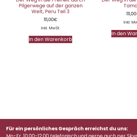
Pilgerwege auf der ganzen
Tama
Welt, Peru Teil 3
111,00
111,00
€
Inkl. M
Inkl. MwSt.
In den Wa
In den Warenkorb
Für ein persönliches Gespräch erreichst du uns:
Mo-Fr. 10.00-12.00 telefonisch
und gerne auch per Sky