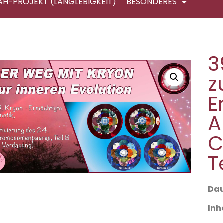
AH-PROJEKT (LANGLEBIGKEIT)
BESONDERES
3
z
E
A
C
T
Dau
Inh