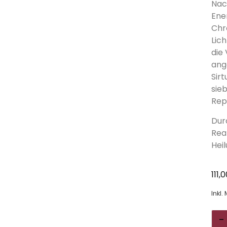
Nac
Ene
Chr
Lic
die
ange
Sir
sie
Rep
Dur
Rea
Hei
111,
Inkl.
-