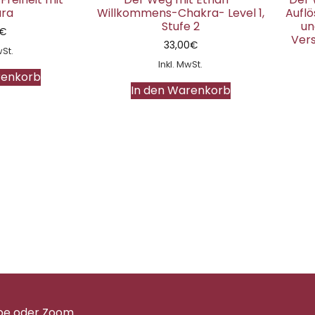
ra
Willkommens-Chakra- Level 1,
Auflö
Stufe 2
un
€
Ver
33,00
€
wSt.
Inkl. MwSt.
renkorb
In den Warenkorb
pe oder Zoom.