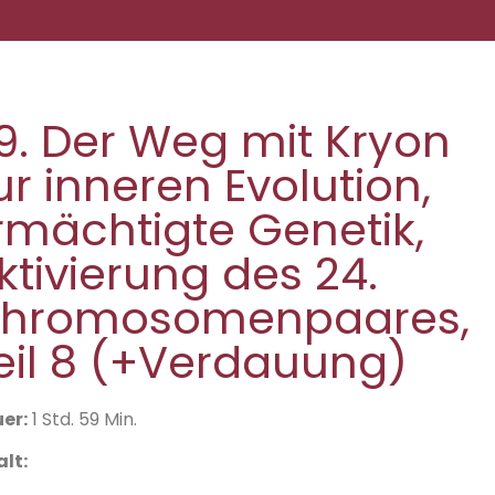
9. Der Weg mit Kryon
ur inneren Evolution,
rmächtigte Genetik,
ktivierung des 24.
hromosomenpaares,
eil 8 (+Verdauung)
er:
1 Std. 59 Min.
alt: