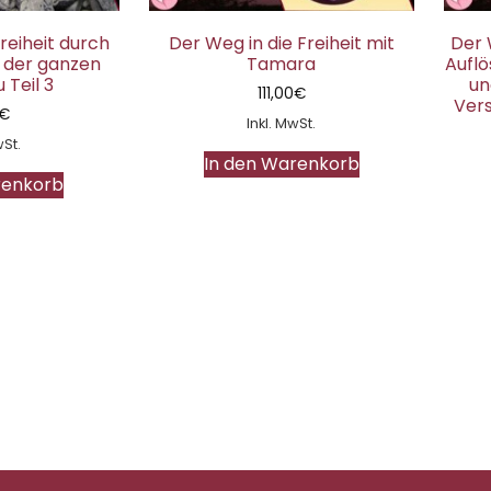
reiheit durch
Der Weg in die Freiheit mit
Der 
 der ganzen
Tamara
Auflö
 Teil 3
un
111,00
€
Ver
€
Inkl. MwSt.
wSt.
In den Warenkorb
renkorb