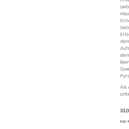
Lie
Hau
Sch
Lie
Erl
dem
Auf
dem
Bei
Que
Pyr
Als
unt
33,
Inkl.