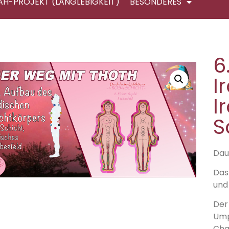
AH-PROJEKT (LANGLEBIGKEIT)
BESONDERES
6
I
I
S
Daue
Das
und
Der
Ump
Cha