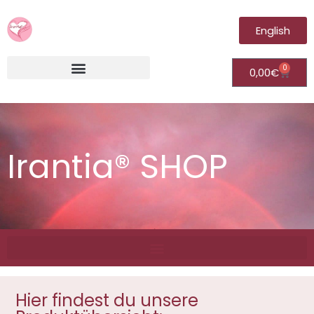
English
0
0,00
€
Irantia®Fernheilungsvideos (Module)
Irantia® SHOP
Hier findest du unsere