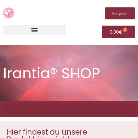
English
0
0,00
€
Irantia®Fernheilungsvideos (Module)
Irantia® SHOP
Hier findest du unsere