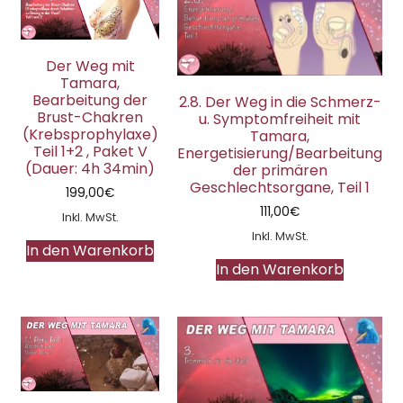
Der Weg mit
Tamara,
Bearbeitung der
2.8. Der Weg in die Schmerz-
Brust-Chakren
u. Symptomfreiheit mit
(Krebsprophylaxe)
Tamara,
Teil 1+2 , Paket V
Energetisierung/Bearbeitung
(Dauer: 4h 34min)
der primären
Geschlechtsorgane, Teil 1
199,00
€
111,00
€
Inkl. MwSt.
Inkl. MwSt.
In den Warenkorb
In den Warenkorb