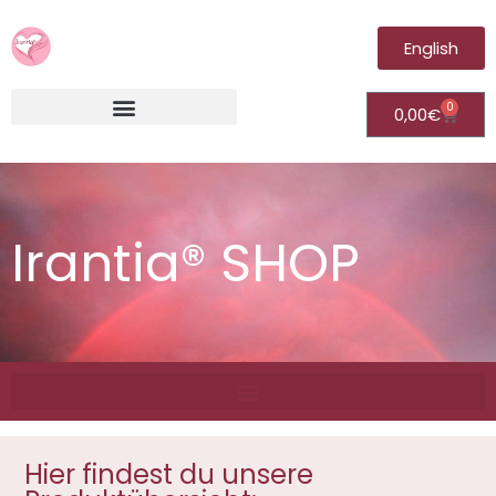
English
0
0,00
€
Irantia®Fernheilungsvideos (Module)
Irantia® SHOP
Hier findest du unsere