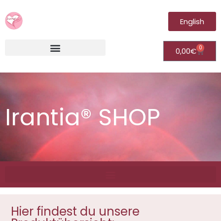
English
0
0,00
€
Irantia®Fernheilungsvideos (Module)
Irantia® SHOP
Hier findest du unsere