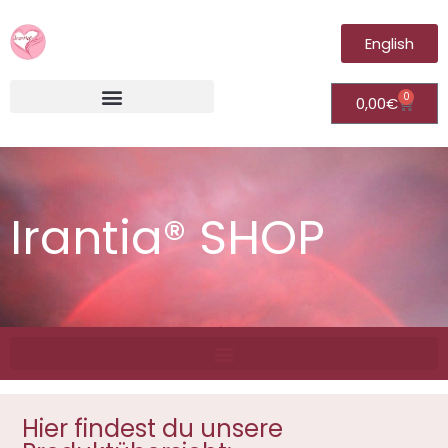
English
0
0,00
€
Irantia®Fernheilungsvideos (Module)
Irantia® SHOP
Hier findest du unsere