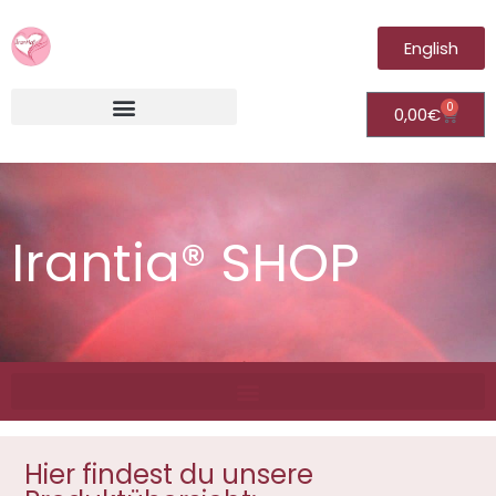
English
0
0,00
€
Irantia®Fernheilungsvideos (Module)
Irantia® SHOP
Hier findest du unsere