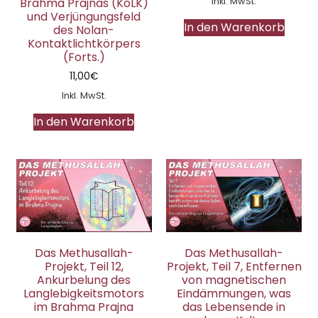
Inkl. MwSt.
Brahma Prajnas (KoLK)
und Verjüngungsfeld
In den Warenkorb
des Nolan-
Kontaktlichtkörpers
(Forts.)
11,00
€
Inkl. MwSt.
In den Warenkorb
Das Methusallah-
Das Methusallah-
Projekt, Teil 12,
Projekt, Teil 7, Entfernen
Ankurbelung des
von magnetischen
Langlebigkeitsmotors
Eindämmungen, was
im Brahma Prajna
das Lebensende in