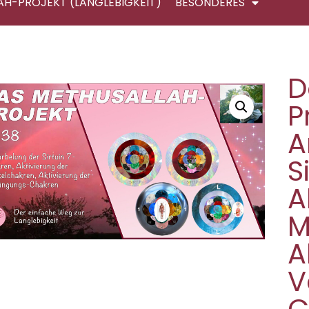
AH-PROJEKT (LANGLEBIGKEIT)
BESONDERES
D
P
A
S
A
M
A
V
C