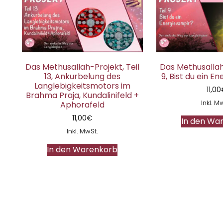
Das Methusallah-Projekt, Teil
Das Methusallah-
13, Ankurbelung des
9, Bist du ein E
Langlebigkeitsmotors im
11,00
Brahma Praja, Kundalinifeld +
Inkl. M
Aphorafeld
11,00
€
In den Wa
Inkl. MwSt.
In den Warenkorb