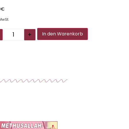
0
€
 MwSt.
Alternative:
+
In den Warenkorb