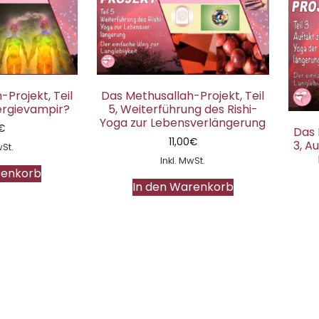
Projekt, Teil
Das Methusallah-Projekt, Teil
nergievampir?
5, Weiterführung des Rishi-
Yoga zur Lebensverlängerung
€
Das 
11,00
€
3, A
wSt.
Inkl. MwSt.
renkorb
In den Warenkorb