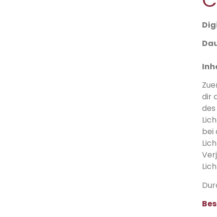
Dig
D
au
Inh
Zuer
dir 
des
Lic
bei
Lic
Ver
Lic
Dur
Bes