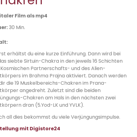
italer Film als mp4
er:
30 Min.
alt:
st erhältst du eine kurze Einführung. Dann wird bei
das siebte Sirtuin-Chakra in den jeweils 16 Schichten
 Kosmischen Partnerschafts- und des Alien-
htkörpers im Brahma Prajna aktiviert. Danach werden
 dir die 19 Muskelbereichs-Chakren im Prana-
htkörper angedreht. Zuletzt sind die beiden
jüngungs-Chakren am Hals in den nächsten zwei
htkörpern dran (5.Yod-LK und YVLK).
ch all dies bekommst du viele Verjüngungsimpulse.
tellung mit Digistore24