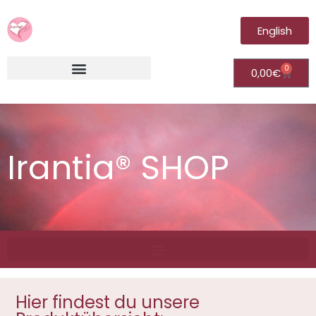
English
0
0,00
€
Irantia®Fernheilungsvideos (Module)
Irantia® SHOP
Hier findest du unsere