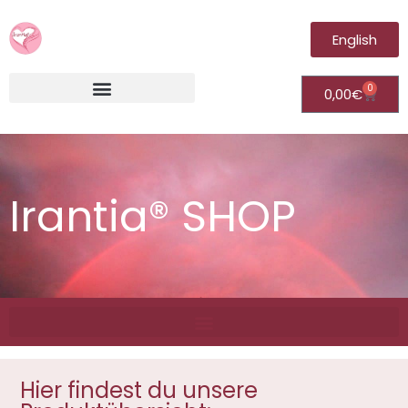
English
0
0,00
€
Irantia®Fernheilungsvideos (Module)
Irantia® SHOP
Hier findest du unsere