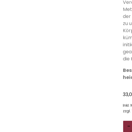
Ver
Met
der
zu 
Kör
küm
init
gea
die
Bes
hei
33,
Inkl.
zzgl.
-