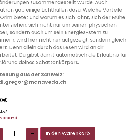
änderungen zusammengestellt wurde. Auch
atron gab einige Lichthüllen dazu. Welche Vorteile
 Orim bietet und warum es sich lohnt, sich der Mühe
unterziehen, sich nicht nur um seinen physischen
per, sondern auch um sein Energiesystem zu
mern, wird hier nicht nur aufgezeigt, sondern gleich
iiert. Denn allein durch das Lesen wird an dir
rbeitet. Du gibst damit automatisch die Erlaubnis für
 Klärung deines Schattenkörpers.
tellung aus der Schweiz:
di.gregor@manaveda.ch
00
€
 MwSt.
Versand
Alternative:
+
In den Warenkorb