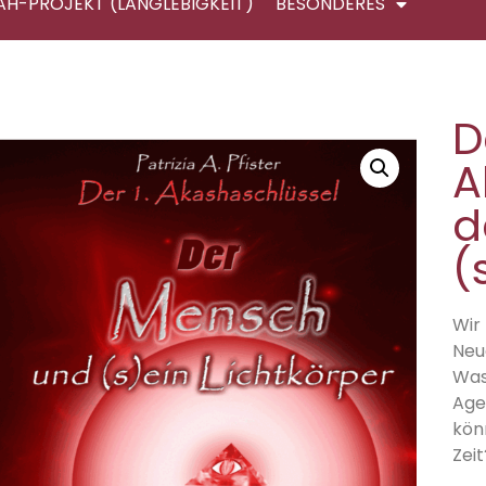
AH-PROJEKT (LANGLEBIGKEIT)
BESONDERES
D
A
d
(
Wir 
Neu
Was
Age
kön
Zeit