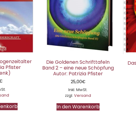
ogenzeitalter
Die Goldenen Schrifttafeln
Das
ia Pfister
Band 2 – eine neue Schöpfung
enk)
Autor: Patrizia Pfister
€
25,00
€
wSt.
Inkl. MwSt.
sand
zzgl.
Versand
renkorb
In den Warenkorb