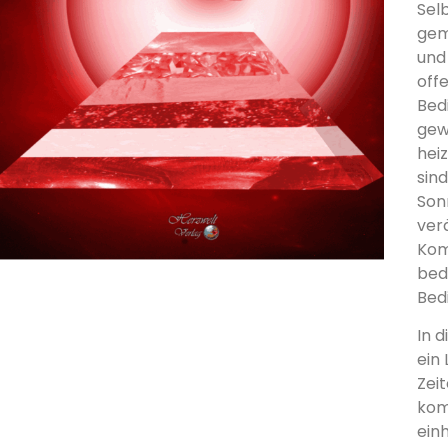
Selb
gem
und
off
Bed
gew
heiz
sin
Son
ver
Kom
bed
Bed
In 
ein
Zei
kom
ein