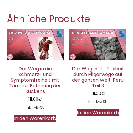
Ähnliche Produkte
Der Weg in die
Der Weg in die Freiheit
Schmerz- und
durch Pilgerwege auf
Symptomfreiheit mit
der ganzen Welt, Peru
Tamara. Befreiung des
Teil 3
Rückens
111,00
€
111,00
€
Inkl. MwSt.
Inkl. MwSt.
In den Warenkorb
In den Warenkorb