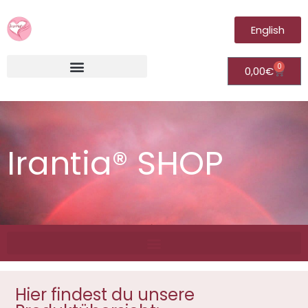
English
0
0,00
€
Irantia®Fernheilungsvideos (Module)
Irantia® SHOP
Hier findest du unsere