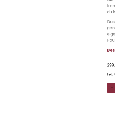
Ira
du 
Das
gen
eig
Pau
Bes
299
Inkl.
-