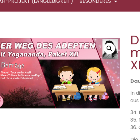
AH-PROJEKT (LANGLEBIGKEIT)
BESONDERES
D
m
X
Dau
In 
aus
34.
35.
36. 
Die 