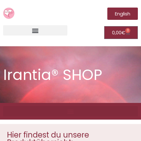
English
0
0,00
€
Irantia®Fernheilungsvideos (Module)
Irantia® SHOP
Hier findest du unsere