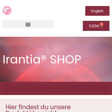
English
0
0,00
€
Irantia®Fernheilungsvideos (Module)
Irantia® SHOP
Hier findest du unsere