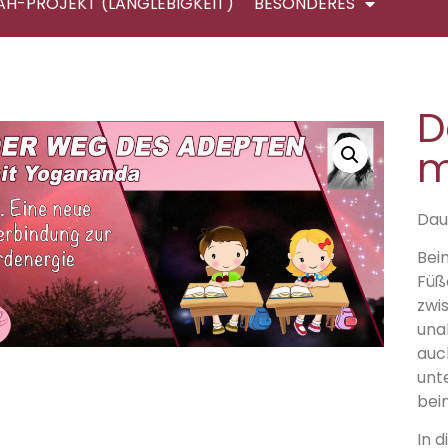
AH-PROJEKT (LANGLEBIGKEIT)
BESONDERES
D
m
Daue
Bei
Füße
zwi
una
auc
unt
bein
In d