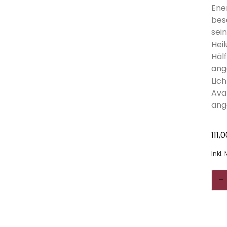
Ene
bes
sei
Hei
Häl
ange
Lic
Ava
ang
111,
Inkl.
-