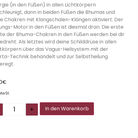
rgie (in den Füßen) in allen Lichtkörpern
chleunigt, dann in beiden Füßen die Bhumas und
ne Chakren mit Klangschalen-Klängen aktiviert. Der
lungs-Motor in den Füßen ist diesmal dran. Die erste
fte der Bhuma-Chakren in den Füßen werden bei dir
dreht. Als letztes wird deine Schilddrüse in allen
htkörpern über das Vagus-Heilsystem mit der
rta-Technik behandelt und zur Selbstheilung
eregt.
00
€
 MwSt.
Alternative:
+
In den Warenkorb