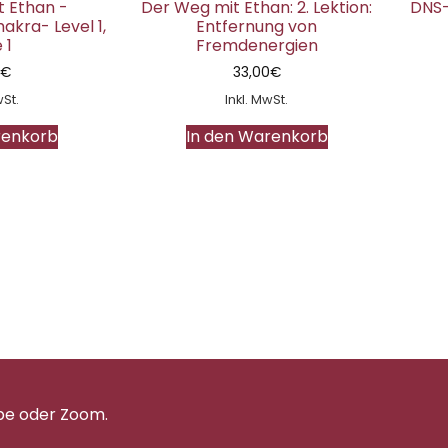
 Ethan -
Der Weg mit Ethan: 2. Lektion:
DNS
kra- Level 1,
Entfernung von
 1
Fremdenergien
0
€
33,00
€
wSt.
Inkl. MwSt.
renkorb
In den Warenkorb
pe oder Zoom.