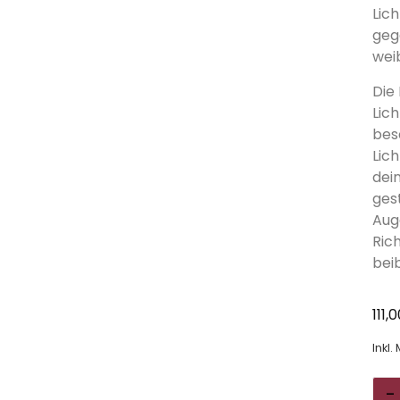
Lic
geg
wei
Die
Lic
bes
Lic
dei
ges
Aug
Ric
bei
111,
Inkl.
-