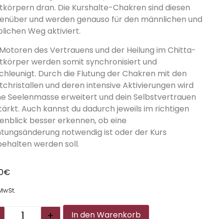
htkörpern dran. Die Kurshalte-Chakren sind diesen
enüber und werden genauso für den männlichen und
blichen Weg aktiviert.
 Motoren des Vertrauens und der Heilung im Chitta-
htkörper werden somit synchronisiert und
chleunigt. Durch die Flutung der Chakren mit den
htchristallen und deren intensive Aktivierungen wird
ne Seelenmasse erweitert und dein Selbstvertrauen
tärkt. Auch kannst du dadurch jeweils im richtigen
enblick besser erkennen, ob eine
htungsänderung notwendig ist oder der Kurs
behalten werden soll.
00
€
 MwSt.
Alternative:
+
In den Warenkorb