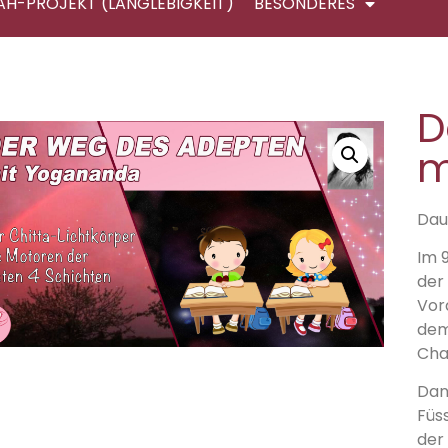
AH-PROJEKT (LANGLEBIGKEIT)
BESONDERES
D
m
Daue
Im 9
der
Vor
dem 
Cha
Dan
Füs
der