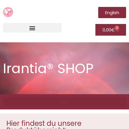
English
0
0,00
€
Irantia®Fernheilungsvideos (Module)
Irantia® SHOP
Hier findest du unsere