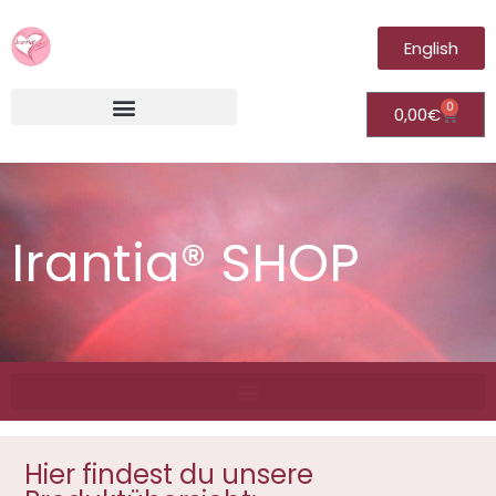
English
0
0,00
€
Irantia®Fernheilungsvideos (Module)
Irantia® SHOP
Hier findest du unsere