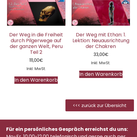
Der Weg in die Freiheit
Der Weg mit Ethan: 1.
durch Pilgerwege auf
Lektion: Neuausrichtung
der ganzen Welt, Peru
der Chakren
Teil 2
33,00
€
111,00
€
Inkl. MwSt.
Inkl. MwSt.
In den Warenkorb
In den Warenkorb
<<< zurück zur Übersicht
Für ein persönliches Gespräch erreichst du uns:
Mo-Fr. 10.00-12.00 telefonisch
und gerne auch per