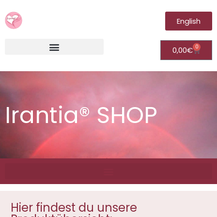
English
0
0,00
€
Irantia®Fernheilungsvideos (Module)
Irantia® SHOP
Hier findest du unsere