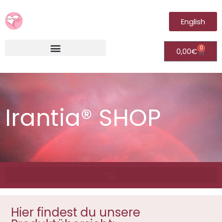
English
0
0,00
€
Irantia®Fernheilungsvideos (Module)
Irantia® SHOP
Hier findest du unsere