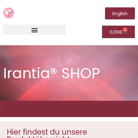
English
0
0,00
€
Irantia®Fernheilungsvideos (Module)
Irantia® SHOP
Hier findest du unsere