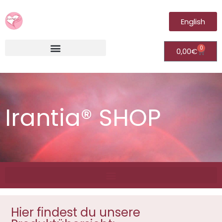
English
0
0,00
€
Irantia®Fernheilungsvideos (Module)
Irantia® SHOP
Hier findest du unsere