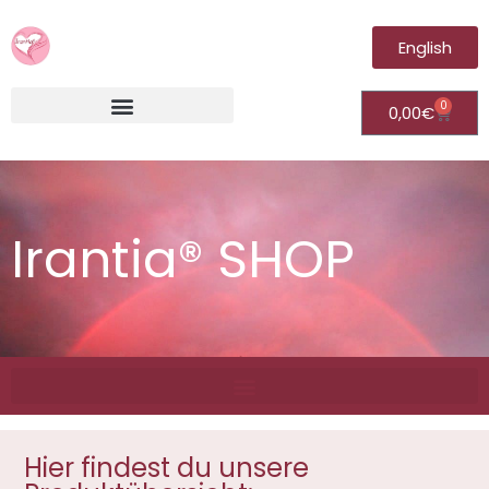
English
0
0,00
€
Irantia®Fernheilungsvideos (Module)
Irantia® SHOP
Hier findest du unsere