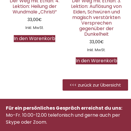
Der Weg mit Ethan: 4.
Der Weg mit Ethan: 3.
Lektion: Heilung der
Lektion: Auflösung von
Wundmale „Christi“
Eiden, Schwüren und
magisch verstärkten
33,00
€
Versprechen
Inkl. MwSt.
gegenüber der
Dunkelheit
In den Warenkorb
33,00
€
Inkl. MwSt.
In den Warenkorb
<<< zurück zur Übersicht
Für ein persönliches Gespräch erreichst du uns:
Mo-Fr. 10.00-12.00 telefonisch
und gerne auch per
Skype oder Zoom.