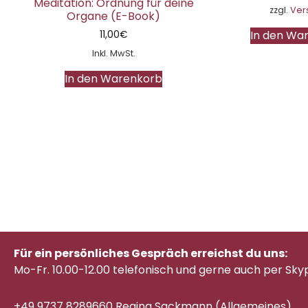
Meditation: Ordnung für deine
zzgl.
Ver
Organe (E-Book)
In den Wa
11,00
€
Inkl. MwSt.
In den Warenkorb
Für ein persönliches Gespräch erreichst du uns:
Mo-Fr. 10.00-12.00 telefonisch
und gerne auch per Sky
+49 9737 8289660 Regina Sackmann (Allgemeines)