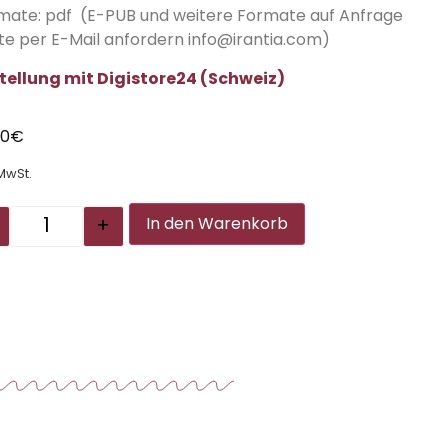
mate: pdf (E-PUB und weitere Formate auf Anfrage
tte per E-Mail anfordern info@irantia.com)
tellung mit Digistore24 (Schweiz)
00
€
 MwSt.
Alternative:
+
In den Warenkorb