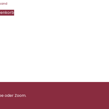
sand
renkorb
pe oder Zoom.