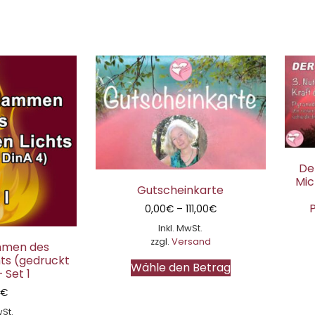
De
Mic
Gutscheinkarte
0,00
€
–
111,00
€
Inkl. MwSt.
zzgl.
Versand
ammen des
ts (gedruckt
Wähle den Betrag
 Set 1
0
€
wSt.