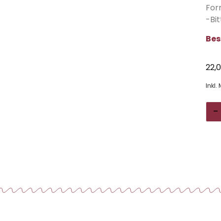
For
-Bi
Bes
22,
Inkl.
-