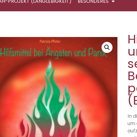
AH-PROJEKT (LANGLEBIGKEIT)
BESONDERES
H
u
s
B
p
(
In 
um d
auf