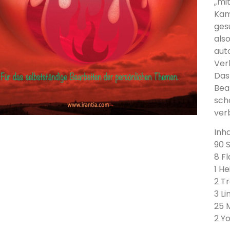
„mi
Kam
ges
als
aut
Ver
Das
Bear
sch
verb
Inha
90 
8 F
1 H
2 T
3 L
25 
2 Y