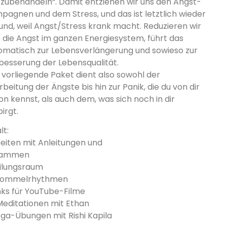
tzubehandeln“. Damit entziehen wir uns den Angst-
pagnen und dem Stress, und das ist letztlich wieder
und, weil Angst/Stress krank macht. Reduzieren wir
o die Angst im ganzen Energiesystem, führt das
omatisch zur Lebensverlängerung und sowieso zur
besserung der Lebensqualität.
 vorliegende Paket dient also sowohl der
beitung der Ängste bis hin zur Panik, die du von dir
on kennst, als auch dem, was sich noch in dir
irgt.
lt:
Seiten mit Anleitungen und
lammen
eilungsraum
rommelrhythmen
inks für YouTube-Filme
Meditationen mit Ethan
oga-Übungen mit Rishi Kapila