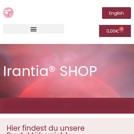
English
0
0,00
€
Irantia®Fernheilungsvideos (Module)
Irantia® SHOP
Hier findest du unsere