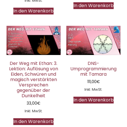
Inkl. MwSt.
In den Warenkorb
In den Warenkorb
Der Weg mit Ethan: 3.
DNS-
Lektion: Auflösung von
Umprogrammierung
Eiden, Schwüren und
mit Tamara
magisch verstärkten
111,00
€
Versprechen
Inkl. MwSt.
gegenüber der
Dunkelheit
In den Warenkorb
33,00
€
Inkl. MwSt.
In den Warenkorb