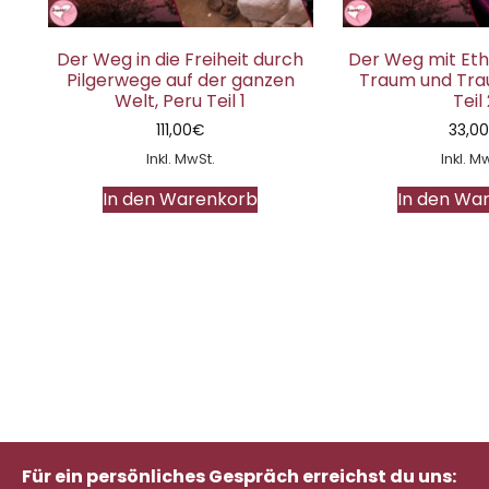
Der Weg in die Freiheit durch
Der Weg mit Etha
Pilgerwege auf der ganzen
Traum und Tra
Welt, Peru Teil 1
Teil
111,00
€
33,0
Inkl. MwSt.
Inkl. M
In den Warenkorb
In den Wa
Für ein persönliches Gespräch erreichst du uns: