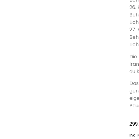
26.
Beh
Lich
27.
Beh
Lich
Die 
Ira
du 
Das
gen
eig
Pau
299
Inkl.