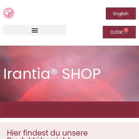
English
0
0,00
€
Irantia®Fernheilungsvideos (Module)
Irantia® SHOP
Hier findest du unsere