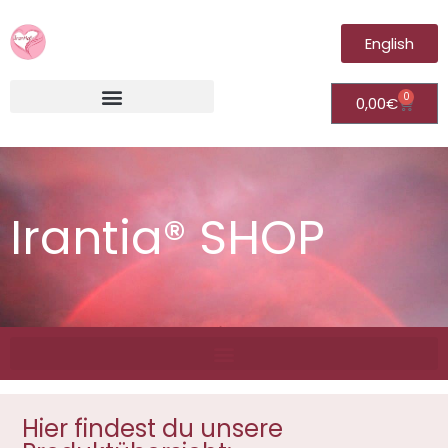
English
0
0,00
€
Irantia®Fernheilungsvideos (Module)
Irantia® SHOP
Hier findest du unsere