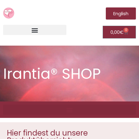
English
0
0,00
€
Irantia®Fernheilungsvideos (Module)
Irantia® SHOP
Hier findest du unsere