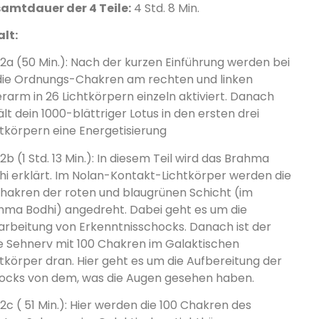
amtdauer der 4 Teile:
4 Std. 8 Min.
alt:
l 2a (50 Min.): Nach der kurzen Einführung werden bei
 die Ordnungs-Chakren am rechten und linken
rarm in 26 Lichtkörpern einzeln aktiviert. Danach
lt dein 1000-blättriger Lotus in den ersten drei
htkörpern eine Energetisierung
 2b (1 Std. 13 Min.): In diesem Teil wird das Brahma
hi erklärt. Im Nolan-Kontakt-Lichtkörper werden die
Chakren der roten und blaugrünen Schicht (im
hma Bodhi) angedreht. Dabei geht es um die
arbeitung von Erkenntnisschocks. Danach ist der
ke Sehnerv mit 100 Chakren im Galaktischen
htkörper dran. Hier geht es um die Aufbereitung der
ocks von dem, was die Augen gesehen haben.
 2c ( 51 Min.): Hier werden die 100 Chakren des