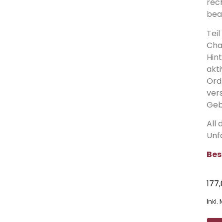
rec
bea
Teil
Cha
Hin
akt
Ord
ver
Geb
All 
Unf
Bes
177
Inkl.