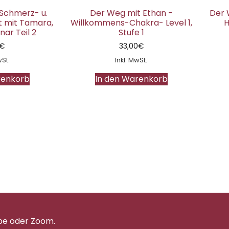
 Schmerz- u.
Der Weg mit Ethan -
Der 
t mit Tamara,
Willkommens-Chakra- Level 1,
H
ar Teil 2
Stufe 1
€
33,00
€
wSt.
Inkl. MwSt.
renkorb
In den Warenkorb
pe oder Zoom.