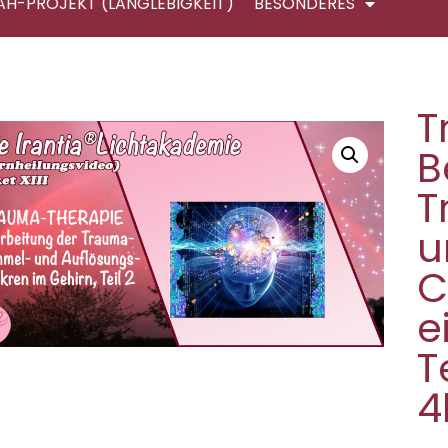
AH-PROJEKT (LANGLEBIGKEIT)
BESONDERES
T
B
T
u
C
e
T
4