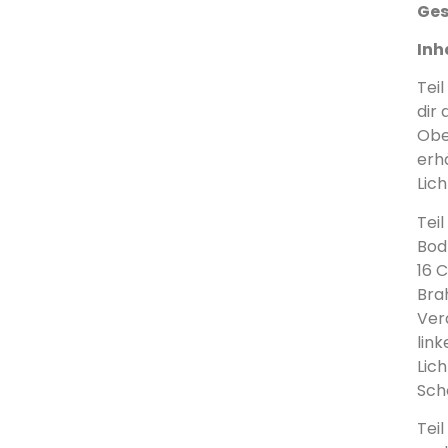
Ges
Inh
Tei
dir
Obe
erhä
Lic
Teil
Bod
16 
Bra
Ver
lin
Lic
Sch
Teil