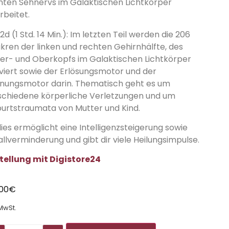
hten Sehnervs im Galaktischen Lichtkörper
rbeitet.
 2d (1 Std. 14 Min.): Im letzten Teil werden die 206
kren der linken und rechten Gehirnhälfte, des
ter- und Oberkopfs im Galaktischen Lichtkörper
iviert sowie der Erlösungsmotor und der
nungsmotor darin. Thematisch geht es um
schiedene körperliche Verletzungen und um
urtstraumata von Mutter und Kind.
dies ermöglicht eine Intelligenzsteigerung sowie
allverminderung und gibt dir viele Heilungsimpulse.
tellung mit Digistore24
,00
€
 MwSt.