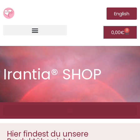
English
0
0,00
€
Irantia®Fernheilungsvideos (Module)
Irantia® SHOP
Hier findest du unsere